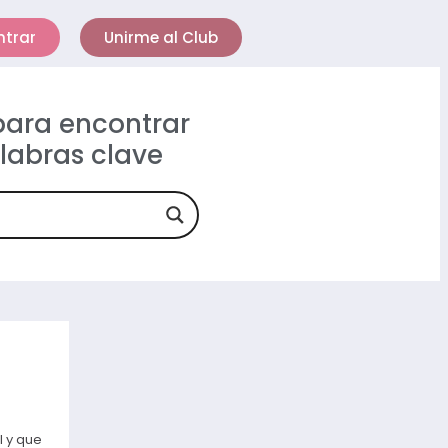
ntrar
Unirme al Club
 para encontrar
alabras clave
l y que