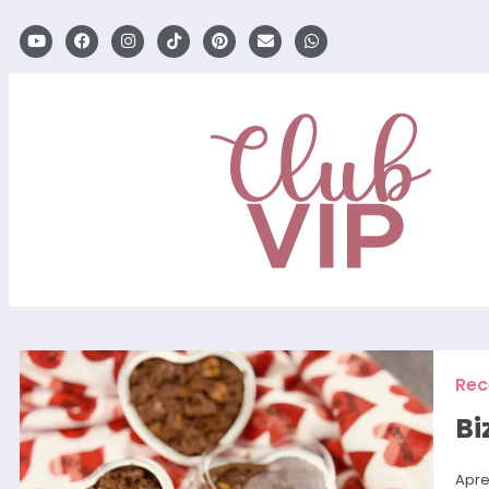
Rec
Bi
Apre