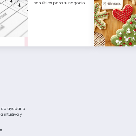
son útiles para tu negocio
vo de ayudar a
intuitiva y
s