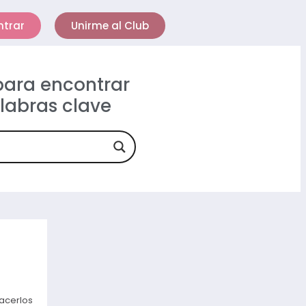
ntrar
Unirme al Club
 para encontrar
alabras clave
acerlos