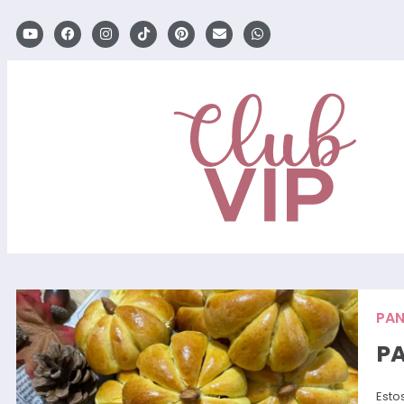
PAN
PA
Esto