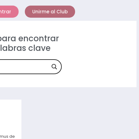
ntrar
Unirme al Club
 para encontrar
alabras clave
mmus de