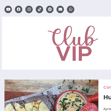
Com
Hu
Apre