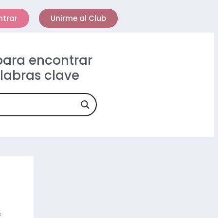
ntrar
Unirme al Club
 para encontrar
alabras clave
s