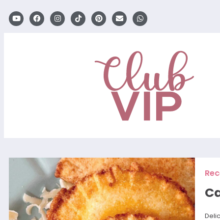
Rec
Ca
Deli