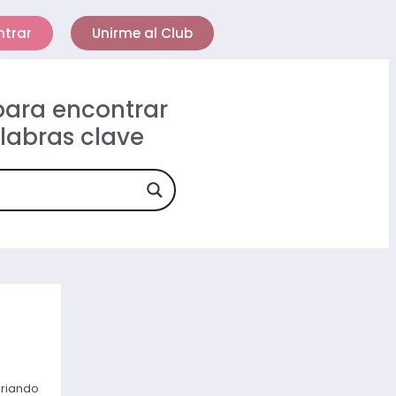
ntrar
Unirme al Club
 para encontrar
alabras clave
ariando