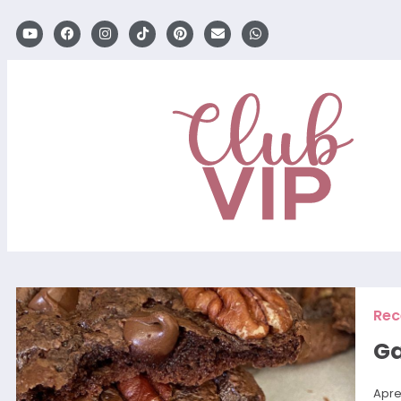
Rec
Ga
Apre