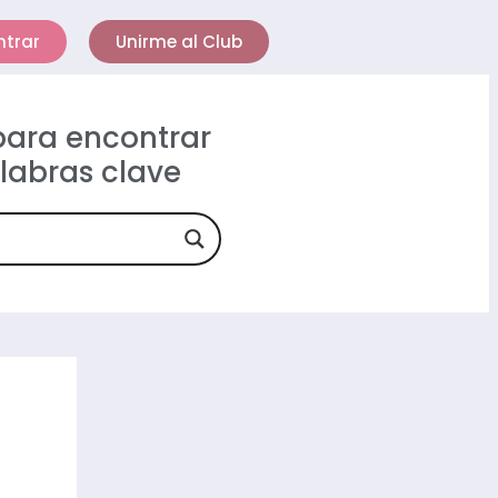
ntrar
Unirme al Club
 para encontrar
alabras clave