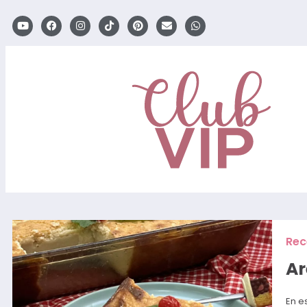
Rec
Ar
En e