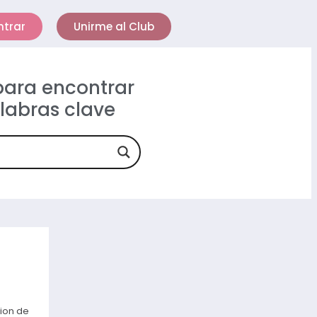
ntrar
Unirme al Club
 para encontrar
alabras clave
sion de