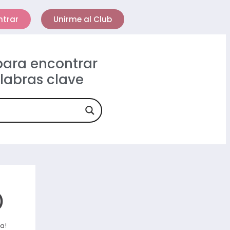
ntrar
Unirme al Club
 para encontrar
alabras clave
)
a!