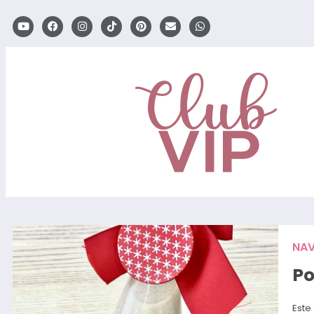
NAV
Po
Este