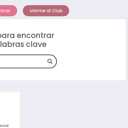
ntrar
Unirme al Club
 para encontrar
alabras clave
ecial