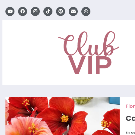
Flo
Ca
En e