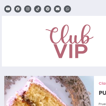
Cla
PU
Prue