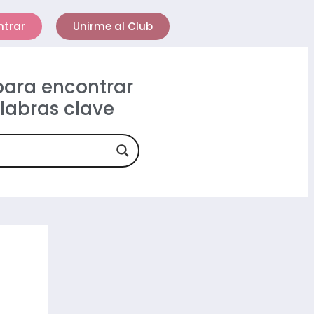
ntrar
Unirme al Club
 para encontrar
alabras clave